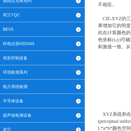
德国尼克斯系列
不相应。
荷兰TQC
CIE-XYZ
果增加它的明度
BEVS
此在计算颜色的色
色坐标(x,y
科电仪器KEDIAN
刺激值一致。从而
色彩控制设备
环境检测系列
电力系统检测
半导体设备
XYZ系统和在
超声波检测设备
(perceptu
L*a*b*颜色
其它