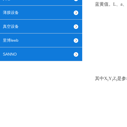
蓝黄值。L、a
薄膜设备
真空设备
里博leeb
SANNO
其中X
Y
Z
是参
i
i
i