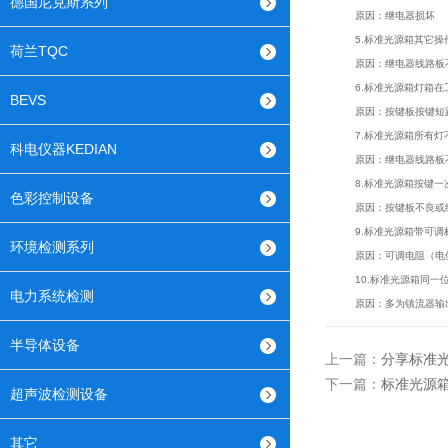
德国尼克斯系列
原因：继电器损坏
5.
标准光源箱
其它操
荷兰TQC
原因：继电器线路板不
6.
标准光源箱
灯箱在
BEVS
原因：按键板按键短路
7.
标准光源箱
所有灯
科电仪器KEDIAN
原因：继电器线路板不
8.
标准光源箱
按键一
色彩控制设备
原因：按键板不良或
9.
标准光源箱
带可调
环境检测系列
原因：可调电阻（电位
10.
标准光源箱
同一
电力系统检测
原因：多为镇流器输出
半导体设备
上一篇：
分享标准光
下一篇：
标准光源箱
超声波检测设备
其它