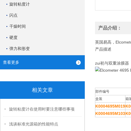
旋转粘度计
闪点
干燥时间
产品介绍：
硬度
英国易高，Elcomet
弹力和形变
产品描述
查看更多
zui初与双重涂膜
相关文章
部件编号
盒装
箱
K0004695M019
K0
旋转粘度计在使用时要注意哪些事项
K0004695M103
K0
浅谈标准光源箱的性能特点