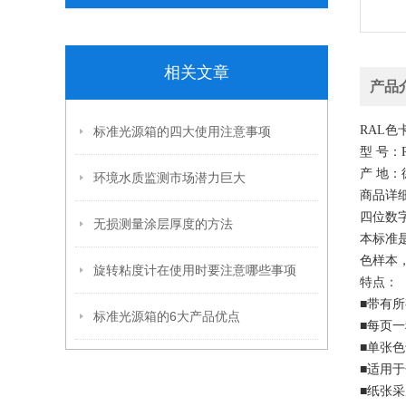
相关文章
产品
RAL色卡
标准光源箱的四大使用注意事项
型 号：R
产 地：
环境水质监测市场潜力巨大
商品详细
四位数
无损测量涂层厚度的方法
本标准是
色样本
旋转粘度计在使用时要注意哪些事项
特点：
■带有
标准光源箱的6大产品优点
■每页一
■单张色
■适用
■纸张