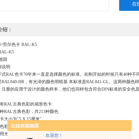
色样本，
在
介绍：
/劳尔色卡 RAL-K5
AL-K5
德国
说明:
字式RAL色卡70年来一直是选择颜色的标准。在刚开始的时候只有40种不
RAL840-HR，有光泽的颜色明暗基 本标准是RAL841-GL。这两
，注册的应用于设计的颜色样本，他们也同样包含符合DIN标准的安全色
所有RAL古典色彩的扇形色卡
种RAL古典色彩，共213种颜色
卡大小为"5 X 15厘米"
于色彩搭配、组合及校对
采用光泽修饰或半光泽修饰
欢迎您！