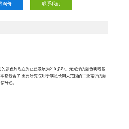
注册的应用于设计的颜色样本
线询价
联系我们
同的颜色到现在为止已发展为210 多种。无光泽的颜色明暗基
种颜色样本都包含了 重要研究院用于满足长期大范围的工业需求的颜
及信号色。