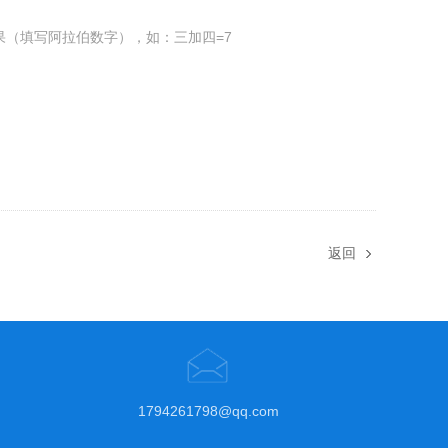
果（填写阿拉伯数字），如：三加四=7
返回
1794261798@qq.com