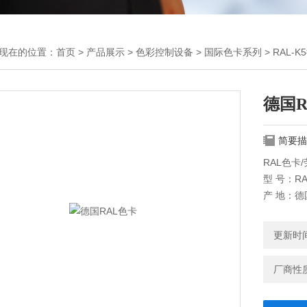
现在的位置：
首页
>
产品展示
>
色彩控制设备
>
国际色卡系列
> RAL-
德国R
简要描
RAL色卡/
型 号：RA
产 地：德
商品详细说
更新时间：
四位数字
有40种
厂商性
本标准是R
两种颜色