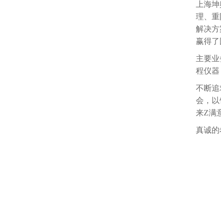
上海坤
理、重
解决方
赢得了
主要业
程仪器
不断追
会，以
来Z满
真诚的