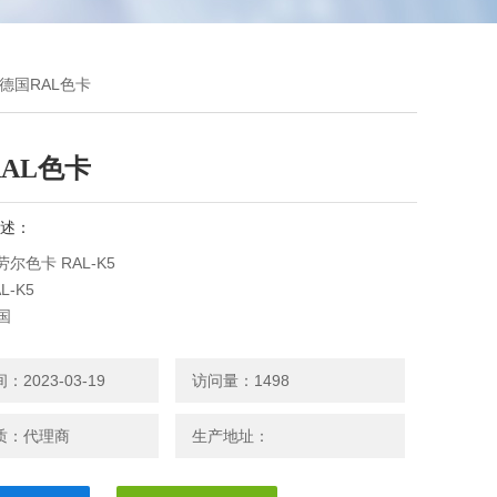
K5德国RAL色卡
AL色卡
述：
劳尔色卡 RAL-K5
L-K5
国
明:
2023-03-19
访问量：1498
式RAL色卡70年来一直是选择颜色的标准。在刚开始的时候只
不同的颜色到现在为止已发展为210 多种。无光泽的颜色明暗基
质：代理商
生产地址：
AL840-HR，有光泽的颜色明暗基 本标准是RAL841-GL。这
样本都包含了 重要研究院用于满足长期大范围的工业需求的颜