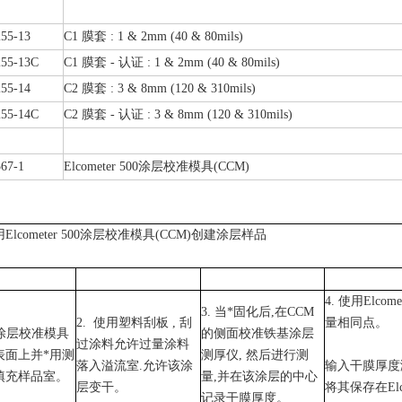
255-13
C1 膜套 : 1 & 2mm (40 & 80mils)
255-13C
C1 膜套 - 认证 : 1 & 2mm (40 & 80mils)
55-14
C2 膜套 : 3 & 8mm (120 & 310mils)
255-14C
C2 膜套 - 认证 : 3 & 8mm (120 & 310mils)
67-1
Elcometer 500涂层校准模具(CCM)
Elcometer 500涂层校准模具(CCM)创建涂层样品
4. 使用Elcome
3. 当*固化后,在CCM
2. 使用塑料刮板 , 刮
量相同点。
置涂层校准模具
的侧面校准铁基涂层
过涂料允许过量涂料
表面上并*用测
测厚仪, 然后进行测
落入溢流室.允许该涂
输入干膜厚度测
填充样品室。
量,并在该涂层的中心
层变干。
将其保存在Elco
记录干膜厚度。