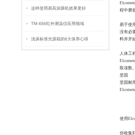
Elco
这样使用易高涂膜机效果更好
程中磨损
TM-656红外测温仪应用领域
易于使
没有必要
浅谈标准光源箱的6大保养心得
料并开
人体工
Elco
取读数
坚固
坚固耐用
Elco
使用El
你收集