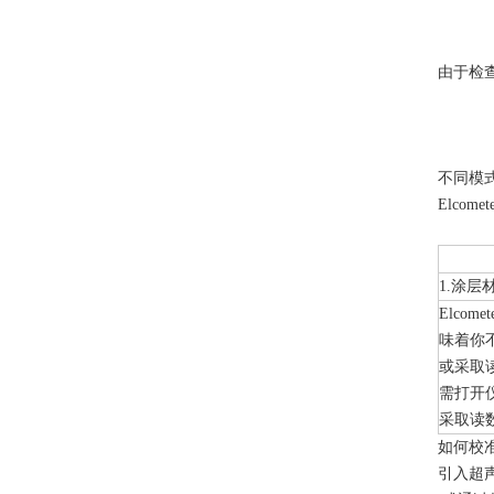
由于检查
不同模
Elco
1.涂层
Elcom
味着你
或采取
需打开
采取读数
如何校
引入超声