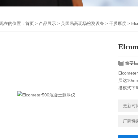
现在的位置：
首页
>
产品展示
>
英国易高现场检测设备
>
干膜厚度
> El
Elco
简要描
Elcom
层达10m
描模式下每
间。
更新时间：
厂商性