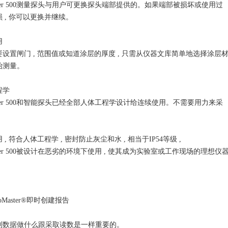
meter 500测量探头与用户可更换探头端部提供的。如果端部被损坏或使用过
 , 你可以更换并继续。
用
设置闸门 , 范围值或知道涂层的厚度 , 只需从仪器文库简单地选择涂层
始测量。
程学
meter 500和智能探头已经全部人体工程学设计给连续使用。不需要用力来采
。
 , 符合人体工程学 , 密封防止灰尘和水 , 相当于IP54等级 ,
meter 500被设计在恶劣的环境下使用 , 使其成为实验室或工作现场的理想仪
coMaster®即时创建报告
到数据做什么跟采取读数是一样重要的。