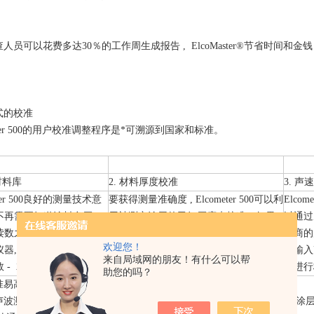
人员可以花费多达30％的工作周生成报告 , ElcoMaster®节省时间和金
式的校准
meter 500的用户校准调整程序是*可溯源到国家和标准。
材料库
2. 材料厚度校准
3. 声
eter 500良好的测量技术意
要获得测量准确度 , Elcometer 500可以利
Elcome
不再需要知道涂料多厚 ，
用被测定涂层的已知厚度来校准。如果
以通过
读数之前设置测量门。只
已知厚度的样品是不提供,易高500涂层校
造商的
欢迎您！
仪器,从校准库选择涂料并
准模具(CCM)可用于创建一个已知的涂
表输入
来自局域网的朋友！有什么可以帮
 - 就是那么容易。
层厚度 , 可溯源至国家和标准。
度进行
助您的吗？
准易高500涂层测厚仪
波测量技术 , 每个仪器可以以三种方式之一进行校准 - 到该要被检测涂