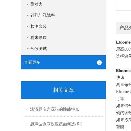
附着力
针孔与孔隙率
检测套装
产品
粉末厚度
Elcom
气候测试
易高5
选择涂层
查看更多
Elcom
快速
测量每分
相关文章
Elco
可靠
如果信号
浅谈标准光源箱的性能特点
确的读
如果涂层
超声波测厚仪应该如何选择？
智能