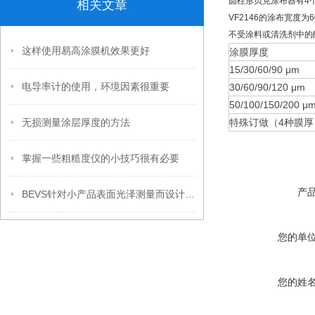
圆柱形贝克涂布器有
4
相关文章
VF2146
的涂布宽度为
不受涂料或清洗剂中的
这样使用易高涂膜机效果更好
涂膜厚度
15/30/60/90 μm
电导率计的使用，环境因素很重要
30/60/90/120 μm
50/100/150/200 μ
无损测量涂层厚度的方法
特殊订做（4种膜厚
掌握一些粗糙度仪的小技巧很有必要
产
BEVS针对小产品表面光泽测量而设计的小孔径光泽仪
您的单
您的姓