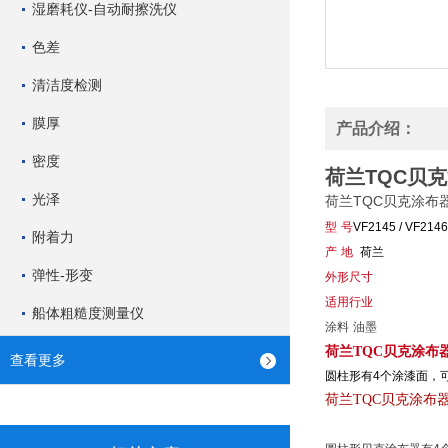
湿磨耗仪-自动耐擦洗仪
色差
清洁度检测
膜厚
产品介绍：
密度
荷兰TQC贝
光泽
荷兰TQC贝克涂布
型
号
VF2145 / VF2146 
附着力
产
地
荷兰
弹性-形变
外形尺寸
适用行业
船体粗糙度测量仪
涂料
油墨
荷兰TQC贝克涂布
查看更多
圆柱形
有
4
个涂漆面，
荷兰TQC贝克涂布