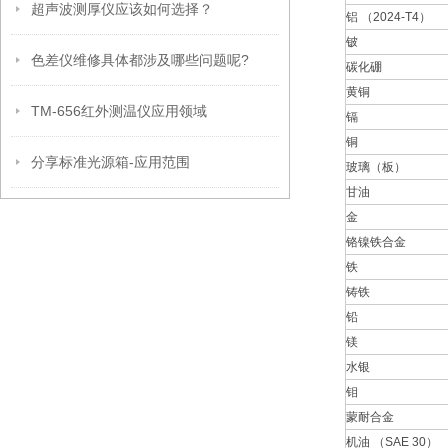
超声波测厚仪应该如何选择？
铝 （2024-T4）
铍
色差仪维修具体都涉及哪些问题呢?
碳化硼
黄铜
TM-656红外测温仪应用领域
镉
铜
分享标准光源箱-应用范围
玻璃（板）
甘油
金
铬镍铁合金
铁
铸铁
铅
镁
水银
钼
蒙耐合金
机油 （SAE 30）