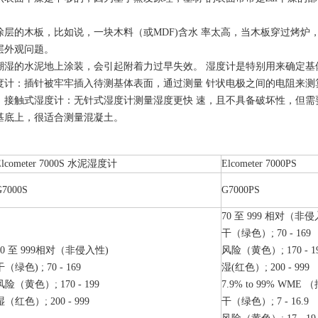
涂层的木板，比如说，一块木料（或MDF)含水 率太高，当木板穿过烤炉
层外观问题。
潮湿的水泥地上涂装，会引起附着力过早失效。 湿度计是特别用来确定基
度计：插针被牢牢插入待测基体表面，通过测量 针状电极之间的电阻来测算
，接触式湿度计：无针式湿度计测量湿度更快 速，且不具备破坏性，但需
基底上，很适合测量混凝土。
Elcometer 7000S 水泥湿度计
Elcometer 7000PS
G7000S
G7000PS
70 至 999 相对（非
干（绿色）; 70 - 169
70 至 999相对（非侵入性)
风险（黄色）; 170 - 1
干（绿色) ; 70 - 169
湿(红色）; 200 - 999
风险（黄色）; 170 - 199
7.9% to 99% WM
湿（红色）; 200 - 999
干（绿色）; 7 - 16.9