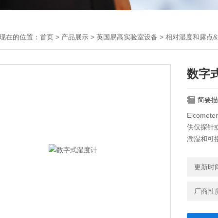
现在的位置：
首页
>
产品展示
>
英国易高实验室设备
>
相对湿度和露点&
数字
简要描
Elcom
供仅探针
潮湿和可
•已校准
•刻度清
更新时间：
•方便携
厂商性