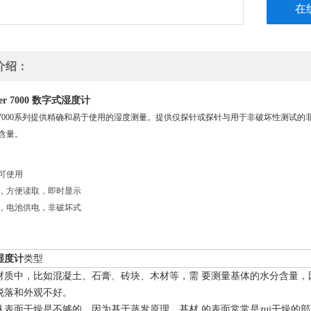
在
介绍：
数字式湿度计
er 7000
meter7000系列提供精确和易于使用的湿度测量。提供仅探针或探针与用于非破坏性测
含量。
可使用
，方便读取，即时显示
，电池供电，非破坏式
湿度计
类型
材质中，比如混凝土、石膏、砖块、木材等，需 要测量基体的水分含量，
脱落和外观不好。
认表面干燥是不够的，因为基于蒸发原理，基材 的表面常常是zui干燥的