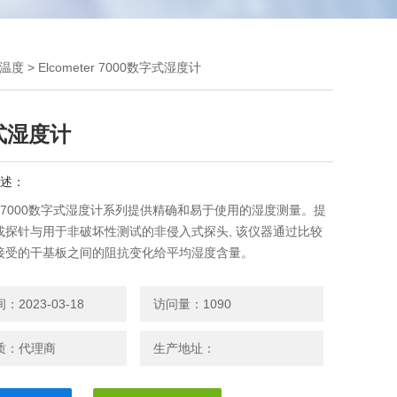
温度
> Elcometer 7000数字式湿度计
式湿度计
述：
eter7000数字式湿度计系列提供精确和易于使用的湿度测量。提
或探针与用于非破坏性测试的非侵入式探头, 该仪器通过比较
接受的干基板之间的阻抗变化给平均湿度含量。
即可使用
晰，方便读取，即时显示
2023-03-18
访问量：1090
带，电池供电，非破坏式
质：代理商
生产地址：