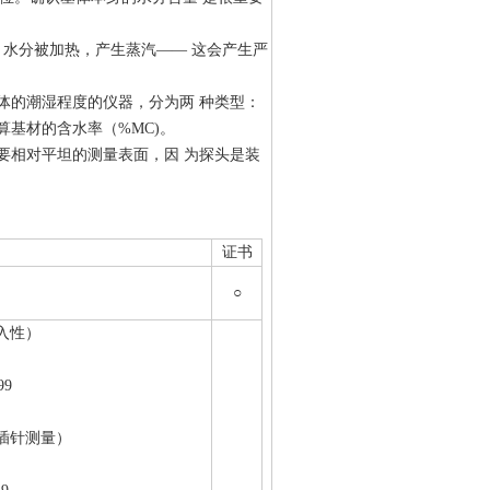
，水分被加热，产生蒸汽—— 这会产生严
体的潮湿程度的仪器，分为两 种类型：
基材的含水率（%MC)。
要相对平坦的测量表面，因 为探头是装
证书
○
侵入性）
99
E （插针测量）