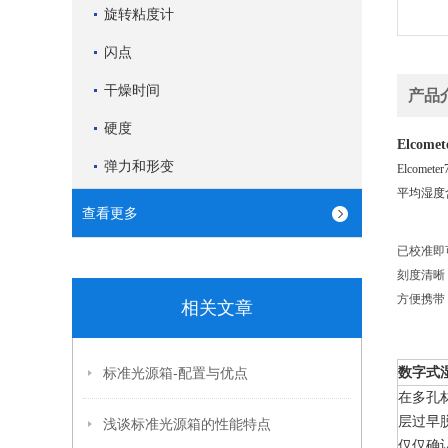
旋转粘度计
闪点
干燥时间
产品
硬度
Elcomet
弹力和形变
Elco
平均湿度
查看更多
已校准即
刻度清晰
方便携带
相关文章
数字式
标准光源箱-配置与优点
在多孔
层过早
浅谈标准光源箱的性能特点
仅仅确