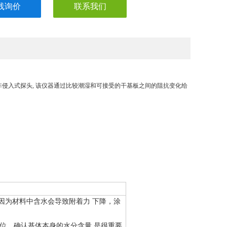
线询价
联系我们
试的非侵入式探头, 该仪器通过比较潮湿和可接受的干基板之间的阻抗变化给
因为材料中含水会导致附着力 下降，涂
部位。确认基体本身的水分含量 是很重要