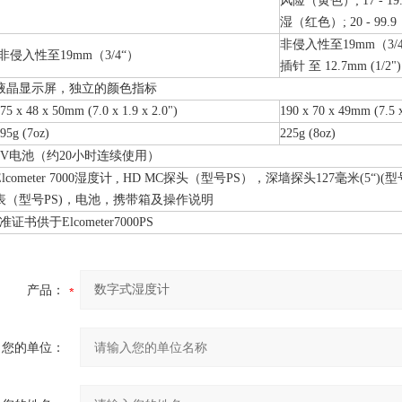
风险（黄色）; 17 - 19.
湿（红色）; 20 - 99.9
非侵入性至19mm（3/
非侵入性至19mm（3/4“）
插针 至 12.7mm (1/2")
液晶显示屏，独立的颜色指标
75 x 48 x 50mm (7.0 x 1.9 x 2.0")
190 x 70 x 49mm (7.5 x
95g (7oz)
225g (8oz)
9V电池（约20小时连续使用）
Elcometer 7000湿度计 , HD MC探头（型号PS），深墙探头127毫米(5“)(
表（型号PS)，电池，携带箱及操作说明
证书供于Elcometer7000PS
产品：
您的单位：