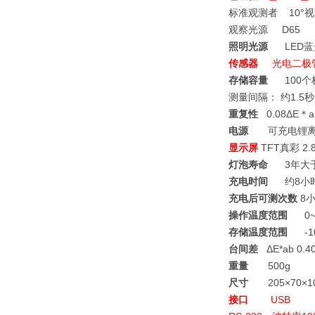
标准观测者
10°
观察光源
D65
照明光源
LED
蓝
传感器
光电二极
存储容量
100
个
测量间隔： 约1.5秒
重复性
0.08
ΔE＊
电源
可充电锂
显示屏
TFT真彩
2.8
灯泡寿命
3
年大
充电时间
约8小
充电后可测次数
8小
操作温度范围
0~
存储温度范围
-10
台间差
ΔE*ab 0.
重量
500g
尺寸
205
×70×1
接口
USB