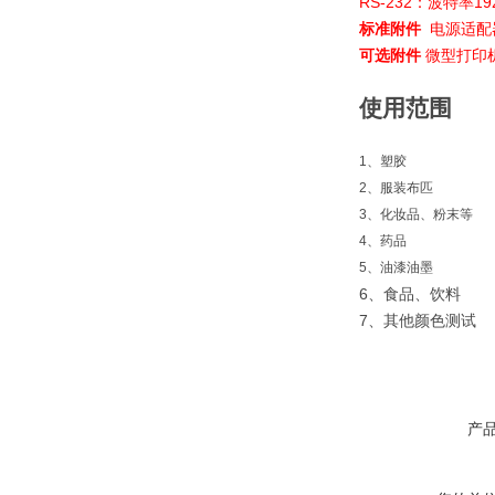
RS-232
：波特率
19
标准附件
电源适配
可选附件
微型打印
使用范围
1
、塑胶
2
、服装布匹
3
、化妆品、粉末等
4
、药品
5
、油漆油墨
6、食品、饮料
7、其他颜色测试
产