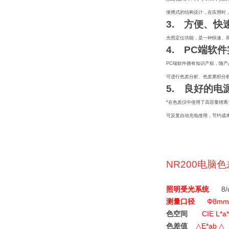
便携式的结构设计，在应用时
3.
方便、快速
光照定位功能，是一种快速、简
4.
PC端软件
PC
端软件拥有知识产权，随产
可进行色差分析、色差累积分
5.
良好的电源
*在色差仪中使用了高容量锂离
可反复自动充电使用，节约成本
NR200
电脑色
照明受光系统
8/
测量口径
Φ
8mm
色空间
CIE L*a
色差值
△
E*ab
△
（