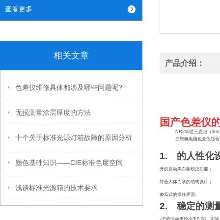
查看更多
相关文章
产品介绍：
色差仪维修具体都涉及哪些问题呢?
无损测量涂层厚度的方法
国产色差仪
NR200
是三恩驰（3nh
十个关于标准光源灯箱故障的原因分析
三恩驰电脑色差仪综合
1.
的人性化设
颜色基础知识——CIE标准色度空间
开机自动黑白板校正功能；
符合人体力学的结构设计；
浅谈标准光源箱的技术要求
傻瓜式的操作界面。
2.
稳定的测
△E
的波动平均小于0.08，实际上