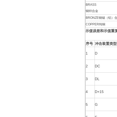
BRASS
铜锌合金
BRONZE铜锡（铝）
COPPER纯铜
示值误差和示值重
序号
冲击装置类型
1
D
2
DC
3
DL
4
D+15
5
G