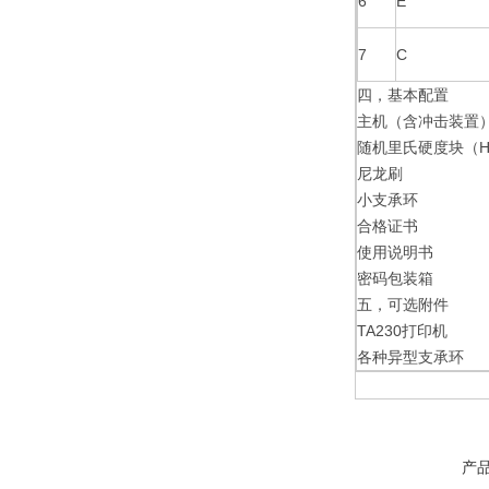
6
E
7
C
四，基本配置
主机（含冲击装置
随机里氏硬度块（H
尼龙刷
小支承环
合格证书
使用说明书
密码包装箱
五，可选附件
TA230打印机
各种异型支承环
产